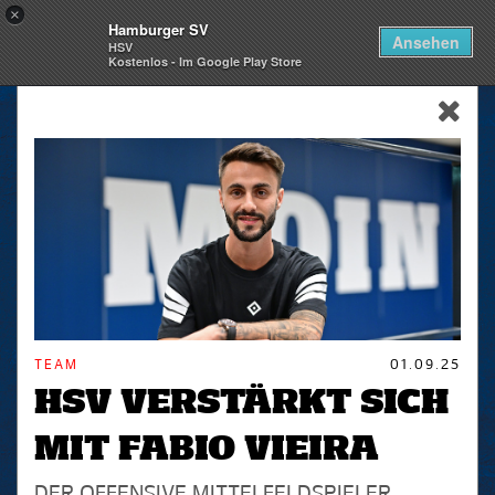
×
Hamburger SV
Togg
Ansehen
HSV
navi
Kostenlos - Im Google Play Store
skip_navigation
TEAM
01.09.25
HSV VERSTÄRKT SICH
MIT FABIO VIEIRA
DER OFFENSIVE MITTELFELDSPIELER