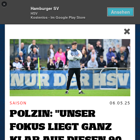
×
Hamburger SV
Togg
Ansehen
HSV
navi
Kostenlos - Im Google Play Store
skip_navigation
SAISON
06.05.25
POLZIN: "UNSER
FOKUS LIEGT GANZ