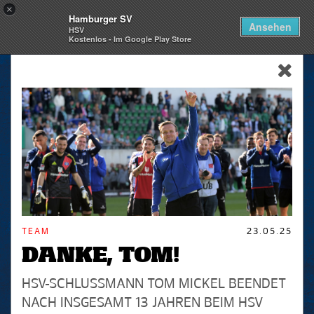
×
Hamburger SV
Togg
Ansehen
HSV
navi
Kostenlos - Im Google Play Store
skip_navigation
TEAM
23.05.25
DANKE, TOM!
HSV-SCHLUSSMANN TOM MICKEL BEENDET
NACH INSGESAMT 13 JAHREN BEIM HSV