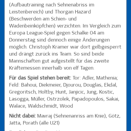
Max - Ji
(Aufbautraining nach Sehnenabriss im
Es fehlen:
Callsen-Bracker (Reha nach Wadenbeinbruch), Opare
Leistenbereich) und Thorgan Hazard
(freigestellt), Caiuby (Knorpelverletzung im Knie), Bobadilla
(Beschwerden am Schien- und
(Sehnenverletzung in der Wade), Finnbogason
Wadenbeinköpfchen) verzichten. Im Vergleich zum
(Schambeinentzündung)
Europa League-Spiel gegen Schalke 04 am
Schiedsrichter:
Daniel Siebert (Berlin)
Donnerstag sind dennoch einige Änderungen
möglich. Christoph Kramer war dort gelbgesperrt
DEN VORBERICHT ZUM SPIEL GEGEN
und drängt zurück ins Team. So sind beide
AUGSBURG SEHT IHR BEI HSV TOTAL!
Mannschaften gut aufgestellt für das zweite
Kräftemessen innerhalb von elf Tagen.
Für das Spiel stehen bereit:
Tor: Adler, Mathenia;
Feld: Bahoui, Diekmeier, Djourou, Douglas, Ekdal,
Gregoritsch, Holtby, Hunt, Janjicic, Jung, Kostic,
Lasogga, Müller, Ostrzolek, Papadopoulos, Sakai,
Walace, Waldschmidt, Wood
Nicht dabei:
Mavraj (Sehnenanriss am Knie), Götz,
Jatta, Porath (alle U21)