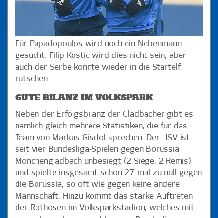
guter Form.
GISDOL MIT QUAL DER WAHL
Um diese Herausforderung bewältigen zu können, müsse seine
Für Papadopoulos wird noch ein Nebenmann
Mannschaft vor allem geduldig spielen. Da kommt es gelegen,
gesucht. Filip Kostic wird dies nicht sein, aber
dass die Offensivmechanismen im Spiel der Rothosen zuletzt
auch der Serbe könnte wieder in die Startelf
immer besser griffen. „Wir haben von Anfang an versucht, an
rutschen.
den Umschaltbewegungen zu arbeiten und Hilfestellungen zu
geben. Das kann mitunter auch mal etwas länger dauern, als
GUTE BILANZ IM VOLKSPARK
man sich wünscht. Langsam trägt es aber Früchte“, erklärt
Gisdol. Der 47-Jährige hat dabei in der Offensive die Qual der
Neben der Erfolgsbilanz der Gladbacher gibt es
Wahl. Angreifer Michael Gregoritsch erzielte in den vergangenen
nämlich gleich mehrere Statistiken, die für das
zwei Spielen drei Tore und hat damit seinen Anspruch auf die
Team von Markus Gisdol sprechen. Der HSV ist
Sturmspitze untermauert. Doch auch der wiedergekehrte
seit vier Bundesliga-Spielen gegen Borussia
Bobby Wood überzeugte nach seiner Einwechslung in
Darmstadt. Zudem drücken mit Luca Waldschmidt und Pierre-
Mönchengladbach unbesiegt (2 Siege, 2 Remis)
Michel Lasogga weitere Offensivspieler.
und spielte insgesamt schon 27-mal zu null gegen
Ähnlich verhält es sich im defensiven Bereich. Albin Ekdal und
die Borussia, so oft wie gegen keine andere
Emir Spahic sind wieder fest im Mannschaftstraining. Während
Mannschaft. Hinzu kommt das starke Auftreten
der Schwede bei den Lilien bereits zu einem Kurzeinsatz kam,
der Rothosen im Volksparkstadion, welches mit
pocht der Bosnier auf sein Comeback. Gisdol steht folglich vor