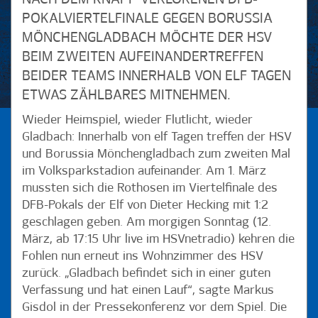
lediglich 15 Gegentoren zählt das Team von Trainer Dirk
POKALVIERTELFINALE GEGEN BORUSSIA
Schuster, der mit dem SV Darmstadt 98 bereits in der
MÖNCHENGLADBACH MÖCHTE DER HSV
vergangenen Spielzeit mit einer defensiven Spielkultur
BEIM ZWEITEN AUFEINANDERTREFFEN
überzeugte, zum oberen Drittel der Tabelle. In den vergangenen
Spielen hievten die Fuggerstädter ihre Defensivqualität sogar
BEIDER TEAMS INNERHALB VON ELF TAGEN
nochmal auf ein ganz anderes Level – mussten lediglich einen (!)
ETWAS ZÄHLBARES MITNEHMEN.
Gegentreffer beim 1:1-Remis gegen Frankfurt hinnehmen.
Ansonsten stand in Ingolstadt (2:0), gegen Berlin (0:0) und in
Wieder Heimspiel, wieder Flutlicht, wieder
Köln (0:0) souverän die Null. Diesen Trend will der FCA natürlich
Gladbach: Innerhalb von elf Tagen treffen der HSV
fortsetzen und auch in Hamburg Zählbares holen, wie Schuster
und Borussia Mönchengladbach zum zweiten Mal
erklärt: "Es ist unser Ziel, mindestens den Abstand zum HSV zu
wahren, wenn möglich ihn auszubauen. Wir wollen an die
im Volksparkstadion aufeinander. Am 1. März
letzten 70 Minuten aus dem Spiel gegen Frankfurt anknüpfen
mussten sich die Rothosen im Viertelfinale des
und den nächsten Schritt machen."
DFB-Pokals der Elf von Dieter Hecking mit 1:2
Bei diesem Schritt könnten unter Umständen auch die zuletzt
geschlagen geben. Am morgigen Sonntag (12.
verletzten Ja-Cheol Koo und Jeffrey Gouweleeuw wieder helfen.
März, ab 17:15 Uhr live im HSVnetradio) kehren die
Der Mittelfeldspieler und der Innenverteidiger sind zurück im
Fohlen nun erneut ins Wohnzimmer des HSV
Mannschaftstraining und könnten gegen Hamburg wieder zum
zurück. „Gladbach befindet sich in einer guten
FCA-Kader gehören. In jenem Kader steht aller Voraussicht nach
Verfassung und hat einen Lauf“, sagte Markus
mit Gojko Kacar auch ein verdienter HSV-Profi. Von 2010 bis
2016 spielte der Serbe an der Elbe und avancierte mit seiner
Gisdol in der Pressekonferenz vor dem Spiel. Die