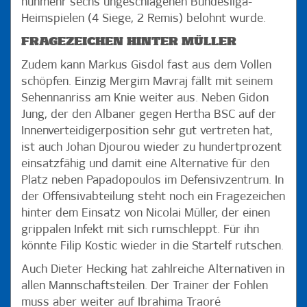
nunmehr sechs ungeschlagenen Bundesliga-
der spannenden Frage, ob er die in den vergangenen drei
Heimspielen (4 Siege, 2 Remis) belohnt wurde.
Spielen erfolgreiche und gleiche Startelf nun gegen die
Augsburger verändert oder nicht. „Man denkt immer darüber
FRAGEZEICHEN HINTER MÜLLER
nach, weil am Ende die Leistung entscheidend ist. Die Jungs, die
in den letzten drei Partien in der Startelf standen, haben es gut
Zudem kann Markus Gisdol fast aus dem Vollen
gemacht, aber auch die Einwechselspieler konnten immer
schöpfen. Einzig Mergim Mavraj fällt mit seinem
wieder Akzente setzen“, erklärt der 47-Jährige.
Sehennanriss am Knie weiter aus. Neben Gidon
Es ist eine von vielen Fragen, die es bezüglich des elften
Jung, der den Albaner gegen Hertha BSC auf der
Bundesliga-Duells zwischen dem HSV und dem FCA zu klären
Innenverteidigerposition sehr gut vertreten hat,
gibt. Die alles entscheidende Frage lautet dabei: „Wer setzt
ist auch Johan Djourou wieder zu hundertprozent
seinen Trend fort?“
einsatzfähig und damit eine Alternative für den
Der Kader für das Spiel:
Tor: Mathenia, Mickel; Feld: Diekmeier,
Platz neben Papadopoulos im Defensivzentrum. In
Djourou, Douglas Santos, Ekdal, Gregoritsch, Holtby, Hunt, Jung,
der Offensivabteilung steht noch ein Fragezeichen
Kostic, Lasogga, N. Müller, Ostrzolek, Sakai, Spahic, Waldschmidt,
Wood
hinter dem Einsatz von Nicolai Müller, der einen
grippalen Infekt mit sich rumschleppt. Für ihn
Nicht dabei:
Adler (Aufbautraining nach Schleimbeutel-OP im
könnte Filip Kostic wieder in die Startelf rutschen.
Ellenbogen), Cleber (Knieprobleme), Halilovic (Bänderdehnung im
Knie), Porath (Prellung im Knie), Bahoui, Götz, Hirzel
Auch Dieter Hecking hat zahlreiche Alternativen in
So könnte Augsburg spielen:
Hitz - Verhaegh, Janker,
allen Mannschaftsteilen. Der Trainer der Fohlen
Hinteregger, Stafylidis - Kohr, D. Baier - Schmid, Halil Altintop,
muss aber weiter auf Ibrahima Traoré