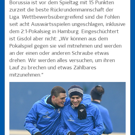
kämpferischen Art zum Fan-Liebling. Keine Frage, mit dem FC
Borussia ist vor dem Spieltag mit 15 Punkten
Augsburg reißt eine schlagfertige Truppe in den Volkspark, wie
zurzeit die beste Rückrundenmannschaft der
auch HSV-Trainer Markus Gisdol weiß: „Einen Gegner wie
Liga. Wettbewerbsübergreifend sind die Fohlen
Augsburg hatten wir jetzt noch nicht. Es ist eine Mannschaft,
seit acht Auswärtsspielen ungeschlagen, inklusive
die wirklich sehr gut verteidigen kann und gewissenhaft mit
allen Mann gegen den Ball arbeitet, aber auch gute
dem 2:1-Pokalsieg in Hamburg. Eingeschüchtert
Konterspieler in ihren Reihen hat. Das wird eine große
ist Gisdol aber nicht: „Wir können aus dem
Herausforderung.“
Pokalspiel gegen sie viel mitnehmen und werden
an der einen oder anderen Schraube etwas
drehen. Wir werden alles versuchen, um ihren
Lauf zu brechen und etwas Zählbares
mitzunehmen.“
Michael Gregoritsch und Bobby Wood zeigten sich zuletzt in