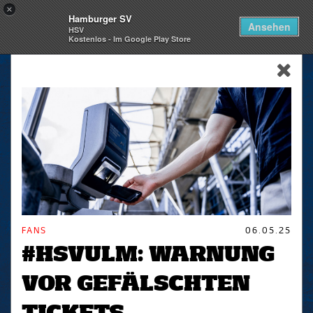
×
Hamburger SV
Togg
Ansehen
HSV
navi
Kostenlos - Im Google Play Store
skip_navigation
FANS
06.05.25
#HSVULM: WARNUNG
VOR GEFÄLSCHTEN