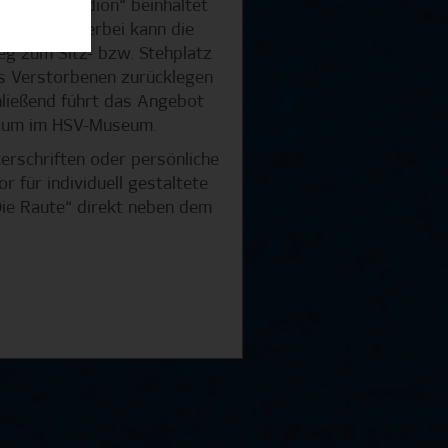
lksparkstadion“ beinhaltet
iergang. Hierbei kann die
 zum Sitz- bzw. Stehplatz
s Verstorbenen zurücklegen
hließend führt das Angebot
raum im HSV-Museum.
terschriften oder persönliche
 für individuell gestaltete
Die Raute“ direkt neben dem