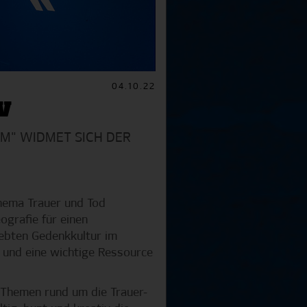
04.10.22
V
M" WIDMET SICH DER
Thema Trauer und Tod
ografie für einen
lebten Gedenkkultur im
e und eine wichtige Ressource
e Themen rund um die Trauer-