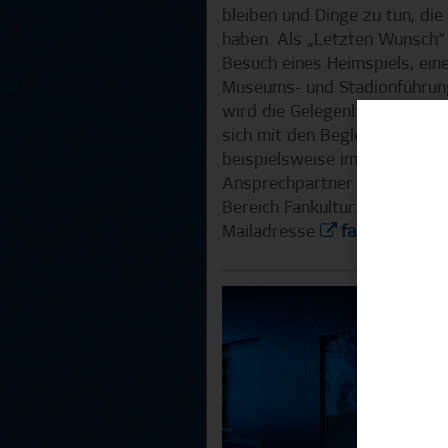
bleiben und Dinge zu tun, die
haben. Als „Letzten Wunsch“ 
Besuch eines Heimspiels, eine
Museums- und Stadionführung
wird die Gelegenheit gegebe
sich mit den Begleitpersonen
beispielsweise im leeren Sta
Ansprechpartner für den „Le
Bereich Fankultur. Die Fanbea
Mailadresse
fankultur@hs