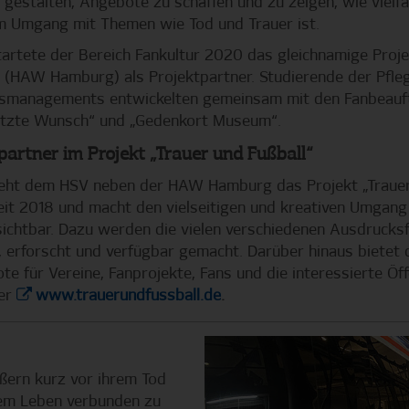
gestalten, Angebote zu schaffen und zu zeigen, wie vielfäl
im Umgang mit Themen wie Tod und Trauer ist.
startete der Bereich Fankultur 2020 das gleichnamige Proje
HAW Hamburg) als Projektpartner. Studierende der Pfle
itsmanagements entwickelten gemeinsam mit den Fanbeauf
etzte Wunsch“ und „Gedenkort Museum“.
artner im Projekt „Trauer und Fußball“
eht dem HSV neben der HAW Hamburg das Projekt „Trauer 
 seit 2018 und macht den vielseitigen und kreativen Umgang
 sichtbar. Dazu werden die vielen verschiedenen Ausdrucks
 erforscht und verfügbar gemacht. Darüber hinaus bietet 
e für Vereine, Fanprojekte, Fans und die interessierte Öff
ter
www.trauerundfussball.de
.
ßern kurz vor ihrem Tod
dem Leben verbunden zu