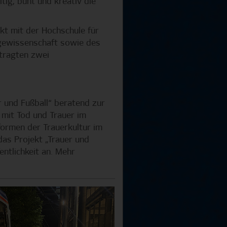
tig, bunt und kreativ die
kt mit der Hochschule für
gewissenschaft sowie des
tragten zwei
und Fußball“ beratend zur
 mit Tod und Trauer im
formen der Trauerkultur im
das Projekt „Trauer und
entlichkeit an. Mehr