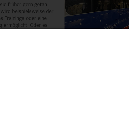
 sie früher gern getan
wird beispielsweise der
s Trainings oder eine
 ermöglicht. Oder es
n, Abschied zu nehmen und
 für einen Moment
dion zurückzuziehen.
tzten Wunsch“ ist der
uftragten sind unter der
v.de
erreichbar.
GEDENKORT MUSEUM
„Gedenkort Museum“ themat
Raumes im HSV-Museum. 
steht die Unterstützung i
individuelle Gedenkmöglic
Anhänger durch Angehörige