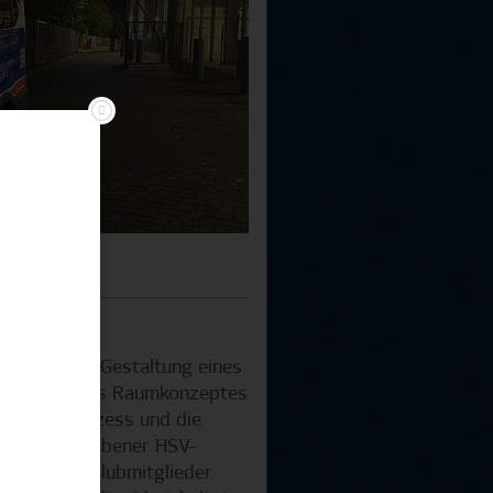
isiert die Gestaltung eines
Im Fokus des Raumkonzeptes
m Trauerprozess und die
hkeit verstorbener HSV-
 bzw. Fanclubmitglieder.