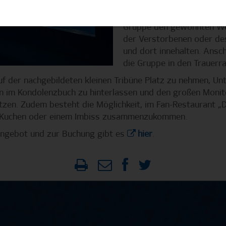
Das Angebot „Trauer im Vo
weiterhin einen Trauerspaz
Gruppe den gewohnten Weg
der Verstorbenen oder de
und dort innehalten. Ansc
die Gruppe in den Trauer
uf der nachgebildeten kleinen Tribüne Platz zu nehmen, Un
 im Kondolenzbuch zu hinterlassen und den großen Monitor
utzen. Zudem besteht die Möglichkeit, im Fan-Restaurant „
d Kuchen oder einem Imbiss zusammenzukommen.
ngebot und zur Buchung gibt es
hier
.