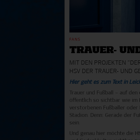
FANS
TRAUER- UN
MIT DEN PROJEKTEN "D
HSV DER TRAUER- UND G
Hier geht es zum Text in Leic
Trauer und Fußball – auf den
öffentlich so sichtbar wie im
verstorbenen Fußballer oder 
Stadion. Denn: Gerade der Fu
sein.
Und genau hier möchte die HS