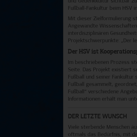
und Gedenkkultur sichtbar zu 
Fußball-Fankultur beim HSV 
Mit dieser Zielformulierung 
Angewandte Wissenschaften (
interdisziplinären Gesundhe
Projektschwerpunkte: „Der l
Der HSV ist Kooperationsp
Im beschriebenen Prozess st
Seite. Das Projekt existiert
Fußball und seiner Fankultur
Fußball gesammelt, geordnet,
Fußball“ verschiedene Angebot
Informationen erhält man un
DER LETZTE WUNSCH
Viele sterbende Menschen äu
oftmals das Bedürfnis, mit 