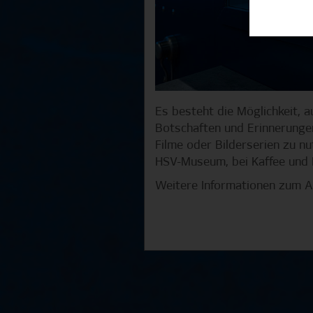
Es besteht die Möglichkeit, a
Botschaften und Erinnerungen
Filme oder Bilderserien zu n
HSV-Museum, bei Kaffee un
Weitere Informationen zum A